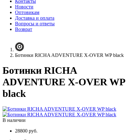
Контакты
Новости
Оптовикам
Доставка и оплата
Вопросы и ответы
Возврат
с 10:00 до 20:30, без выходных
Свяжитесь с нами любым удобным способом
Ботинки RICHA ADVENTURE X-OVER WP black
Позвонить
Ботинки RICHA
Viber
ADVENTURE X-OVER WP
WhatsApp
black
В наличии
28800 руб.