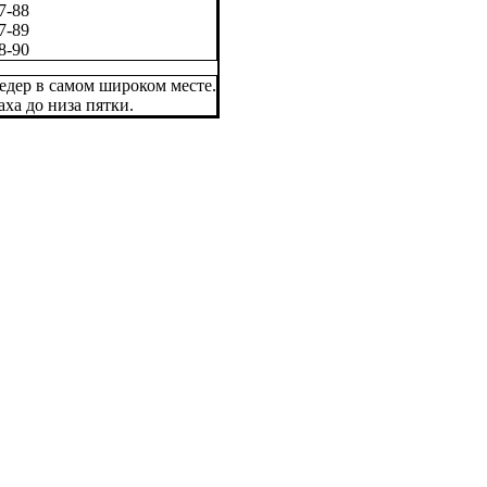
7-88
7-89
8-90
едер в самом широком месте.
аха до низа пятки.