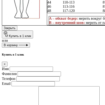
44
110-113
8
46
113-116
8
48
117-120
8
A –
обхват бедер
:
мерить вокруг б
B –
внутренний шов
:
мерить от п
Закрыть
Купить в 1 клик
или
В корзину
Купить в 1 клик
×
Имя
Фамилия
Телефон
Email