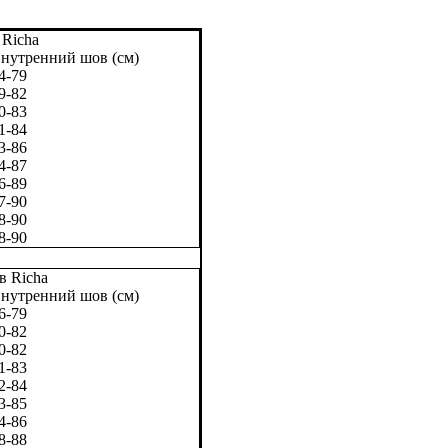
 Richa
нутренний шов (см)
4-79
9-82
0-83
1-84
3-86
4-87
6-89
7-90
8-90
8-90
в Richa
нутренний шов (см)
6-79
0-82
0-82
1-83
2-84
3-85
4-86
8-88