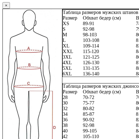
×
Таблица размеров мужских штанов
Размер
Обхват бедер (см)
В
XS
89-91
7
S
92-98
7
M
98-103
8
L
103-108
8
XL
109-114
8
XXL
115-120
8
3XL
121-125
8
4XL
126-130
8
5XL
131-135
8
6XL
136-140
8
Таблица размеров мужских джинсо
Размер
Обхват бедер (см)
В
28
70-72
7
30
75-77
8
32
80-82
8
34
85-87
8
36
90-92
8
38
92-98
8
40
99-105
8
42
105-110
8