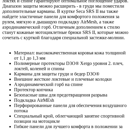
локтях и спине гарантируют оптимальное поглощение ударов.
Диапазон защиты можно расширить - в груди мы поместили
дополнительные карманы. В куртке Seca SRS II вы также
найдете эластичные панели для комфортого положения за
рулем, мягкую и дышащую подкладку AirMesh, а также
аэродинамический горб. Отличным дополнением к стилю
станут кожаные мотоциклетные брюки SRS II, которые можно
сочетать с курткой благодаря специальной застежке-молнии.
Материал: высококачественная коровья кожа толщиной
от 1,1 до 1,3 мм
Полимерные протекторы D3O® Xergo уровня 2. плеч,
локтей, коленей и спины
Карманы для защиты груди и бедер D3O®
Внешние жесткие локтевые и плечевые колодки
Аэродинамический горб на спине
Протектор копчика
Безопасные швы для предотвращения разрыва
Подкладка AirMEsh
Перфорированные панели для обеспечения воздушного
потока
Специальный крой, облегчающий занятие спортивной
позиции на мотоцикле
Гибкие панели для лучшего комфорта в положении за