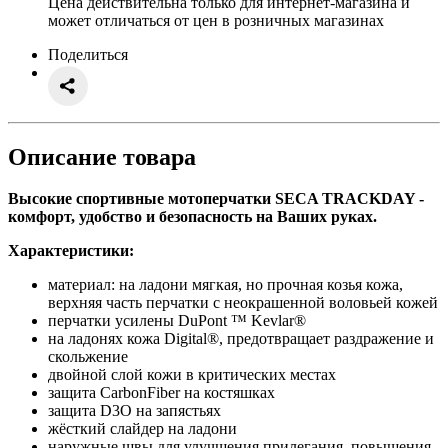
Цена действительна только для интернет-магазина и
может отличаться от цен в розничных магазинах
Поделиться
Описание товара
Высокие спортивные мотоперчатки SECA TRACKDAY -
комфорт, удобство и безопасность на Ваших руках.
Характеристики:
материал: на ладони мягкая, но прочная козья кожа,
верхняя часть перчатки с неокрашенной воловьей кожей
перчатки усилены DuPont ™ Kevlar®
на ладонях кожа Digital®, предотвращает раздражение и
скольжение
двойной слой кожи в критических местах
защита CarbonFiber на костяшках
защита D3O на запястьях
жёсткий слайдер на ладони
наружные швы для улучшения прилегания, повышения