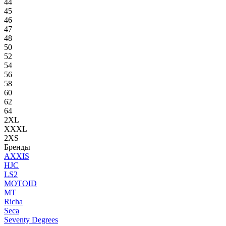
44
45
46
47
48
50
52
54
56
58
60
62
64
2XL
XXXL
2XS
Бренды
AXXIS
HJC
LS2
MOTOID
MT
Richa
Seca
Seventy Degrees