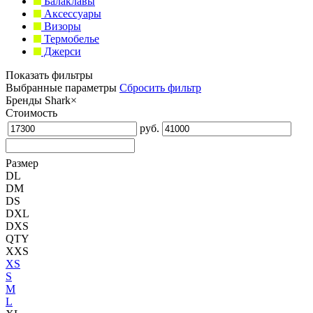
Балаклавы
Аксессуары
Визоры
Термобелье
Джерси
Показать фильтры
Выбранные параметры
Сбросить фильтр
Бренды
Shark
×
Стоимость
руб.
Размер
DL
DM
DS
DXL
DXS
QTY
XXS
XS
S
M
L