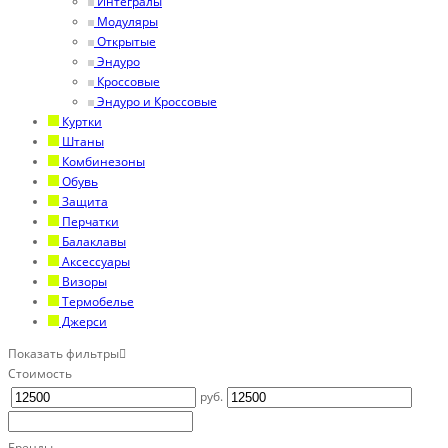
Интегралы
Модуляры
Открытые
Эндуро
Кроссовые
Эндуро и Кроссовые
Куртки
Штаны
Комбинезоны
Обувь
Защита
Перчатки
Балаклавы
Аксессуары
Визоры
Термобелье
Джерси
Показать фильтры
Стоимость
руб.
Бренды