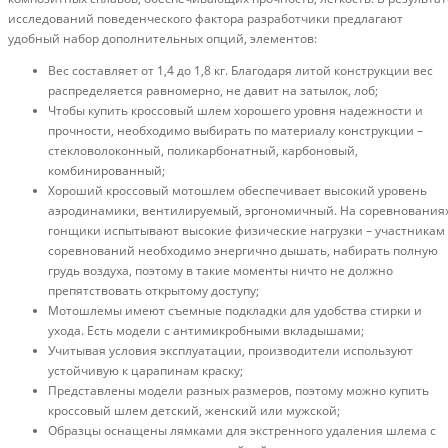
исследований поведенческого фактора разработчики предлагают
удобный набор дополнительных опций, элементов:
Вес составляет от 1,4 до 1,8 кг. Благодаря литой конструкции вес
распределяется равномерно, не давит на затылок, лоб;
Чтобы купить кроссовый шлем хорошего уровня надежности и
прочности, необходимо выбирать по материалу конструкции –
стекловолоконный, поликарбонатный, карбоновый,
комбинированный;
Хороший кроссовый мотошлем обеспечивает высокий уровень
аэродинамики, вентилируемый, эргономичный. На соревнования
гонщики испытывают высокие физические нагрузки – участникам
соревнований необходимо энергично дышать, набирать полную
грудь воздуха, поэтому в такие моменты ничто не должно
препятствовать открытому доступу;
Мотошлемы имеют съемные подкладки для удобства стирки и
ухода. Есть модели с антимикробными вкладышами;
Учитывая условия эксплуатации, производители используют
устойчивую к царапинам краску;
Представлены модели разных размеров, поэтому можно купить
кроссовый шлем детский, женский или мужской;
Образцы оснащены лямками для экстренного удаления шлема с