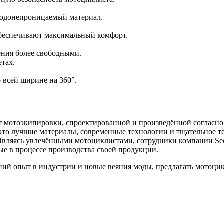
водонепроницаемый материал.
обеспечивают максимальный комфорт.
ения более свободными.
етах.
всей ширине на 360°.
т мотоэкипировки, спроектированной и произведённой согласн
это лучшие материалы, современные технологии и тщательное т
 Являясь увлечёнными мотоциклистами, сотрудники компании Se
е в процессе производства своей продукции.
ний опыт в индустрии и новые веяния моды, предлагать мотоци