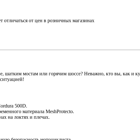
т отличаться от цен в розничных магазинах
, шатким мостам или горячим шоссе? Неважно, кто вы, как и куд
 ситуацией!
ordura 500D.
менного материала MeshProtecto.
х на локтях и плечах.
вную безопасность мотоциклиста.