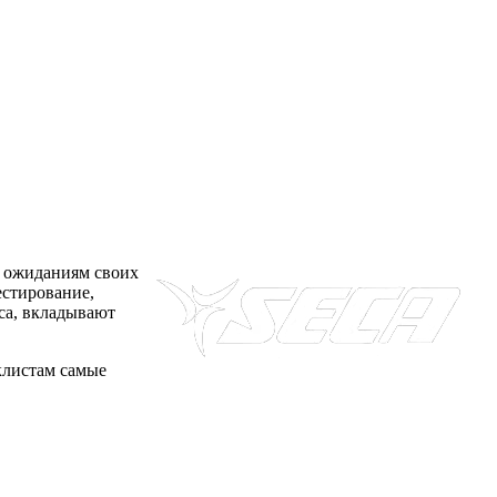
о ожиданиям своих
естирование,
ca, вкладывают
клистам самые