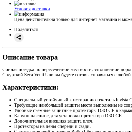
Условия доставки
Цена действительна только для интернет-магазина и може
Поделиться
Описание товара
Сонная поездка по пересеченной местности, затопленной дороге
С курткой Seca Venti Uno вы будете готовы справиться с любой
Характеристики:
Специальный устойчивый к истиранию текстиль Invista C
Требующие наибольшей защиты места выполнены из совре
Удобные съёмные защитные протекторы D3O CE в кармана
Карман на спине, для установки протектора D3O CE.
Дополнительная внешняя защита плеч.
Протекторы из пены спереди и сзади.
Светотражающий материал ReflexLite увеличивает пасси