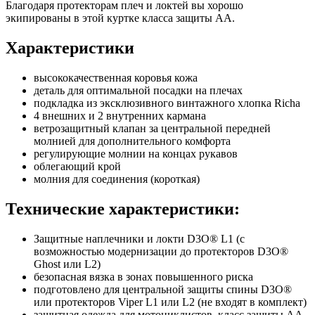
Благодаря протекторам плеч и локтей вы хорошо
экипированы в этой куртке класса защиты AA.
Характеристики
высококачественная коровья кожа
деталь для оптимальной посадки на плечах
подкладка из эксклюзивного винтажного хлопка Richa
4 внешних и 2 внутренних кармана
ветрозащитный клапан за центральной передней
молнией для дополнительного комфорта
регулирующие молнии на концах рукавов
облегающий крой
молния для соединения (короткая)
Технические характеристики:
Защитные наплечники и локти D3O® L1 (с
возможностью модернизации до протекторов D3O®
Ghost или L2)
безопасная вязка в зонах повышенного риска
подготовлено для центральной защиты спины D3O®
или протекторов Viper L1 или L2 (не входят в комплект)
защитная одежда для мотоциклистов, класс защиты АА