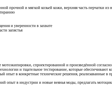
нной прочной и мягкой козьей кожи, верхняя часть перчатки из
стиранию
ния и уверенности в захвате
асти запястья
т мотоэкипировки, спроектированной и произведённой согласно
ехнологии и тщательное тестирование, которые обеспечивают к
ый опыт в конкретные технические решения, реализаванные в п
ний опыт в индустрии и новые веянья моды, предлагать мотоци