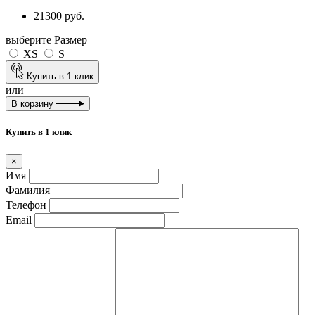
21300 руб.
выберите Размер
XS
S
Купить в 1 клик
или
В корзину
Купить в 1 клик
×
Имя
Фамилия
Телефон
Email